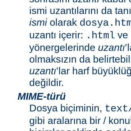
ismi uzantılarını da tan
ismi
olarak
dosya.ht
uzantı içerir:
ve
.html
yönergelerinde
uzantı
’
olmaksızın da belirtebili
uzantı
’lar harf büyüklü
değildir.
MIME-türü
Dosya biçiminin,
text
gibi aralarına bir / konu