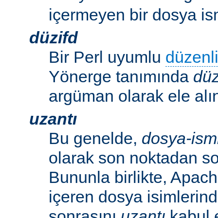
içermeyen bir dosya ism
düzifd
Bir Perl uyumlu
düzenli
Yönerge tanımında
düz
argüman olarak ele alın
uzantı
Bu genelde,
dosya-ism
olarak son noktadan so
Bununla birlikte, Apac
içeren dosya isimlerind
sonrasını
uzantı
kabul 