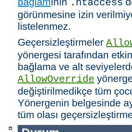
bağlam
ının
d
.htaccess
görünmesine izin verilmiy
listelenmez.
Geçersizleştirmeler
Allo
yönergesi tarafından etkinle
bağlama ve alt seviyeler
yönergel
AllowOverride
değiştirilmedikçe tüm çoc
Yönergenin belgesinde ayr
tüm olası geçersizleştirme i