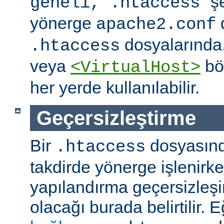
" ş
geneli, .htaccess
yönerge
apache2.conf
dosyalarında
.htaccess
veya
böl
<VirtualHost>
her yerde kullanılabilir.
Geçersizleştirme
Bir
dosyasın
.htaccess
takdirde yönerge işlenirk
yapılandırma geçersizleşi
olacağı burada belirtilir.