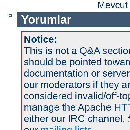
Mevcut 
Yorumlar
Notice:
This is not a Q&A sect
should be pointed towar
documentation or serve
our moderators if they a
considered invalid/off-t
manage the Apache HTTP
either our IRC channel, 
our
mailing lists
.