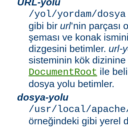
URL-yolu
/yol/yordam/dosya
gibi bir
url
’nin parçası 
şeması ve konak ismini 
dizgesini betimler.
url-
sisteminin kök dizinine
ile beli
DocumentRoot
dosya yolu betimler.
dosya-yolu
/usr/local/apache
örneğindeki gibi yerel 