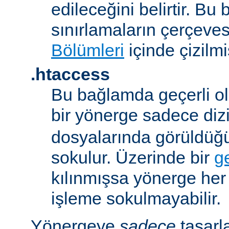
edileceğini belirtir. B
sınırlamaların çerçeve
Bölümleri
içinde çizilmiş
.htaccess
Bu bağlamda geçerli ol
bir yönerge sadece dizi
dosyalarında görüldüğ
sokulur. Üzerinde bir
g
kılınmışsa yönerge he
işleme sokulmayabilir.
Yönergeye
sadece
tasarl