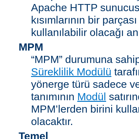
Apache HTTP sunucus
kısımlarının bir parças
kullanılabilir olacağı a
MPM
“MPM” durumuna sahip
Süreklilik Modülü
taraf
yönerge türü sadece v
tanımının
Modül
satırın
MPM’lerden birini kull
olacaktır.
Temel