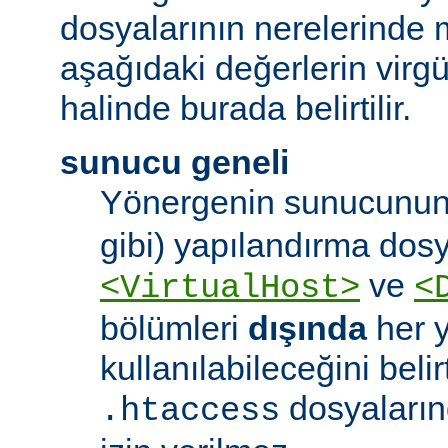
dosyalarının nerelerinde 
aşağıdaki değerlerin virgül 
halinde burada belirtilir.
sunucu geneli
Yönergenin sunucunun
gibi) yapılandırma dos
ve
<VirtualHost>
<
bölümleri
dışında
her 
kullanılabileceğini belirt
dosyaları
.htaccess